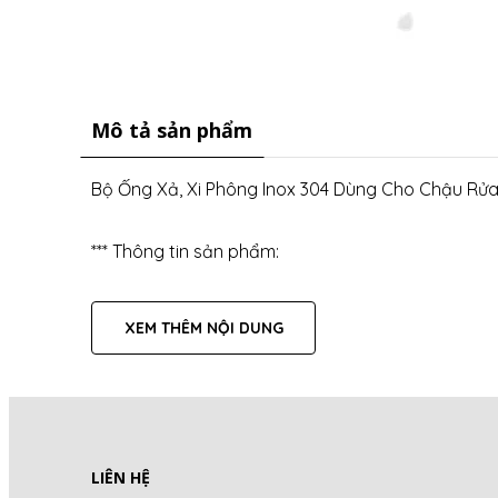
Mô tả sản phẩm
Bộ Ống Xả, Xi Phông Inox 304 Dùng Cho Chậu Rửa
*** Thông tin sản phẩm:
- Chất liệu: inox 304, đồng thau
- Màu sắc: Bạc
XEM THÊM NỘI DUNG
- Chịu được nhiệt độ cao, không bị dập khi uốn c
- Dễ dàng tháo lắp vệ sinh
- Ống thoát nước được làm toàn bộ bằng chất liệu
- Dễ lắp đặt ,độ an toàn cao.
- Kích thước:
LIÊN HỆ