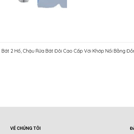
 Bát 2 Hố, Chậu Rửa Bát Đôi Cao Cấp Với Khớp Nối Bằng Đồ
ong
 INOX, không gỉ sét, chống ăn mòn, chống mùi hôi, sử dụng l
VỀ CHÚNG TÔI
Đ