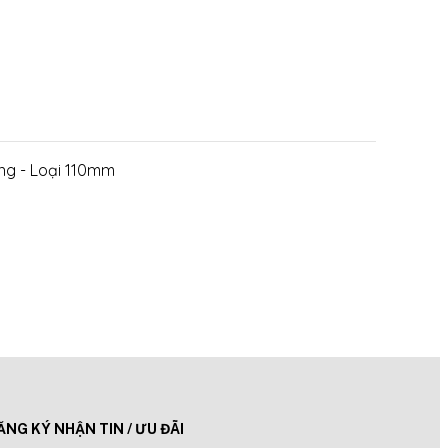
ng - Loại 110mm
âu bền.
ĂNG KÝ NHẬN TIN / ƯU ĐÃI