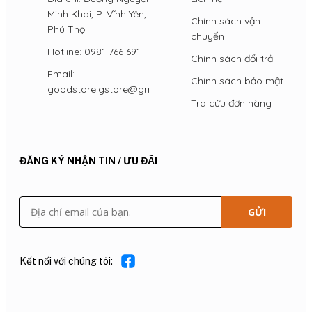
Minh Khai, P. Vĩnh Yên, Tỉnh
Chính sách vận
Phú Thọ
chuyển
Hotline: 0981 766 691
Chính sách đổi trả
Email:
Chính sách bảo mật
goodstore.gstore@gmail.com
Tra cứu đơn hàng
Đặc điểm nổi bật:
- Thiết kế gọn nhẹ, phù hợp cho việc xới đất, vun gốc
cây như ngô, đậu, và các loại cây trồng khác.
ĐĂNG KÝ NHẬN TIN / ƯU ĐÃI
- Chất liệu thép mạ kẽm cao cấp, đảm bảo độ bền
cao, chống gỉ sét và mài mòn hiệu quả.
- Độ bền trên 5 năm, phù hợp với mọi điều kiện làm
GỬI
việc ngoài trời.
Thông số kỹ thuật:
Kết nối với chúng tôi: