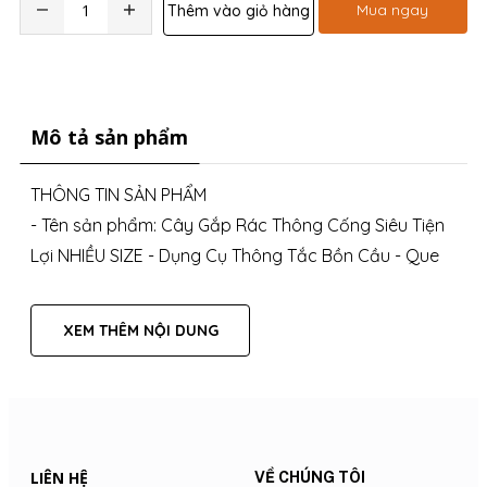
Mua ngay
Thêm vào giỏ hàng
Mô tả sản phẩm
THÔNG TIN SẢN PHẨM
- Tên sản phẩm: Cây Gắp Rác Thông Cống Siêu Tiện
Lợi NHIỀU SIZE - Dụng Cụ Thông Tắc Bồn Cầu - Que
Móc Rác Thần Thánh
- Kích thước : Loại 90cm và loại 160cm
XEM THÊM NỘI DUNG
- Chất liệu: Kim loại bọc cao su
ĐẶC ĐIỂM NỔI BẬT
- Dụng cụ gắp rác nhỏ thông tắc đường ống tiện ích
được thiết kế với lò xo thép cơ động, độc đáo, và dễ
LIÊN HỆ
VỀ CHÚNG TÔI