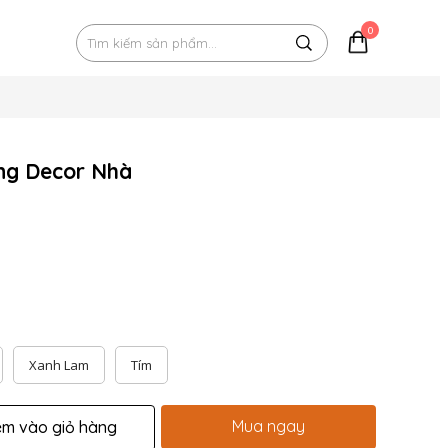
0
ng Decor Nhà
Xanh Lam
Tím
Mua ngay
êm vào giỏ hàng