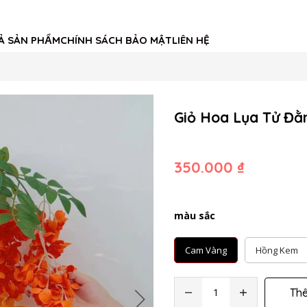
Ả SẢN PHẨM
CHÍNH SÁCH BẢO MẬT
LIÊN HỆ
Giỏ Hoa Lụa Tử Đằ
350.000 ₫
màu sắc
Cam Vàng
Hồng Kem
Th